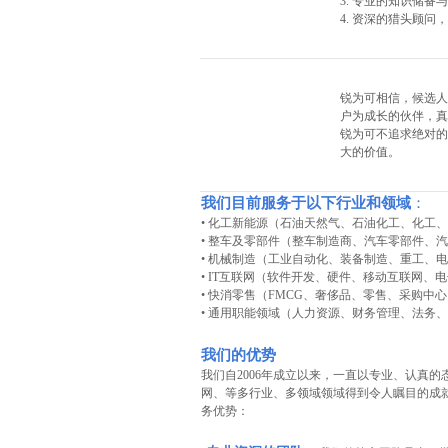
3. 专业的知识储备
4. 资深的猎头顾
锐为可相信，候选人
户为成长的伙伴，真
锐为可不追求绝对的
大的价值。
我们目前服务于以下行业和领域
：
• 化工新能源（石油天然气、石油化工、化工
• 整车及零部件（整车制造商、汽车零部件
、汽
• 机械制造（工业自动化、装备制造、重工、
• IT互联网
（软件开发
、硬件
、移动互联网
、电
• 快消零售
（FMCG
、奢侈品
、零售
、采购中心
• 通用职能领域（人力资源、财务管理、法务
我
们的优势
我们自2006年成立以来，一直以专业、认真
网、等多行业、多领域
领域得到令人瞩目的成
务优势：