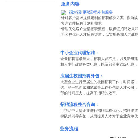
服务内容
端对端招聘流程外包服务
针对客户需求提供定制的招聘解决方案
作为战
客户管理招聘计划和需求
管理优化客户全部招聘流程，以保证招聘效果
为客户优化人才招聘渠道，以实现长期人才战
中小企业
代理招聘
：
企业招聘需求量大，招聘人员不足，以及新组建
和
人事行政
财务类职位，以及部分主管级职位，
应届生
校园招聘
外包
：
大型企业进行应届生的校园招聘工作，时间紧，
选、第一轮面试和笔试等工作外包给人才公司，
部
的
时间压力
，提高了招聘的效率。
招聘流程整合咨询：
可帮助中大型企业进行招聘
流程优化
，
招聘渠道
梯队
并辅导实施，从而提升人才对于
企业竞争优
业务流程