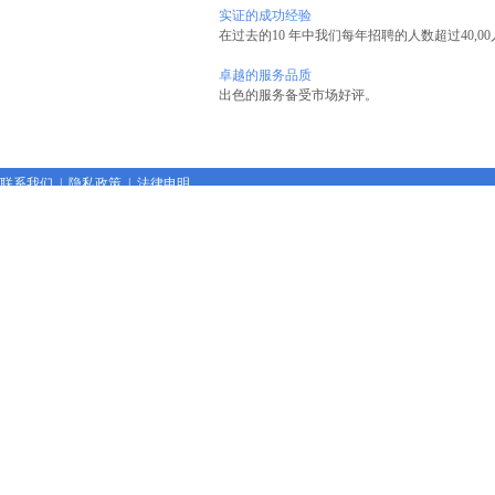
实证的成功经验
在过去的10 年中我们每年招聘的人数超过40,0
卓越的服务品质
出色的服务备受市场好评。
联系我们
|
隐私政策
|
法律申明
C
opyright © 2006 - 2021 Ravilink Consulting Co.,Ltd All Rights Reserved
备案号：
沪ICP备08012446号-2